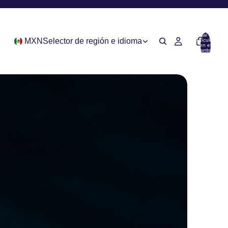
Total de
MXN
Selector de región e idioma
artículos
en el
carrito:
0