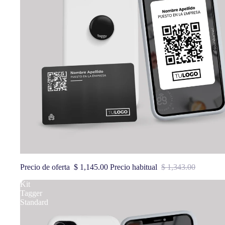
Oferta
Kit Tagger Premium
Precio de oferta
$ 1,145.00
Precio habitual
$ 1,343.00
Kit
Tagger
Standard