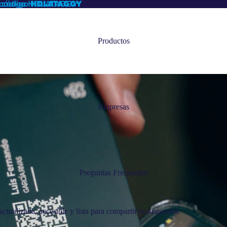
l código HOLATAGGY
 código
HOLATAGGY
Productos
Empresas
Preguntas Frecuentes
ctualizada, accesible y lista para compartir en segundos.