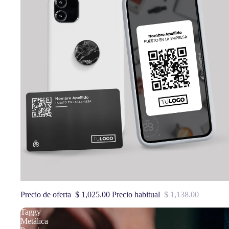
Oferta
Kit Tagger Standard
Precio de oferta
$ 1,025.00
Precio habitual
$ 1,138.00
Taggy
Metálica